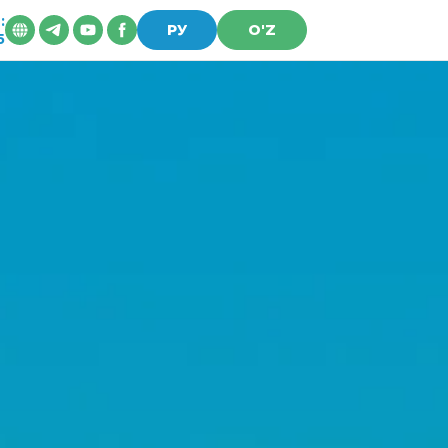
:
ПР
ПР
ПРП
РУ
O'Z
5