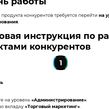
нь работы
 продукта конкурентов требуется перейти
на 
рования
.
овая инструкция по ра
ктами конкурентов
ль
е на уровень
«Администрирование»
.
во вкладку
«Торговый маркетинг»
.