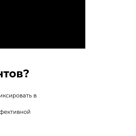
нтов?
иксировать в
ффективной