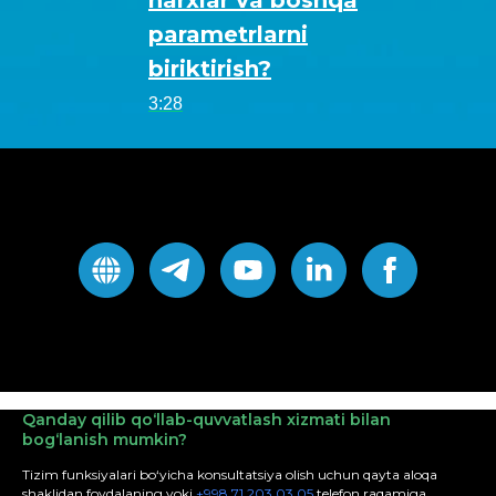
narxlar va boshqa
parametrlarni
biriktirish?
3:28
Qanday qilib qo‘llab-quvvatlash xizmati bilan
bog‘lanish mumkin?
Tizim funksiyalari bo‘yicha konsultatsiya olish uchun qayta aloqa
shaklidan foydalaning yoki
+998 71 203 03 05
telefon raqamiga