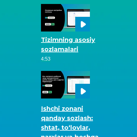
Tizimning asosiy
sozlamalari
4:53
Ishchi zonani
qanday sozlash:
shtat, to‘lovlar,