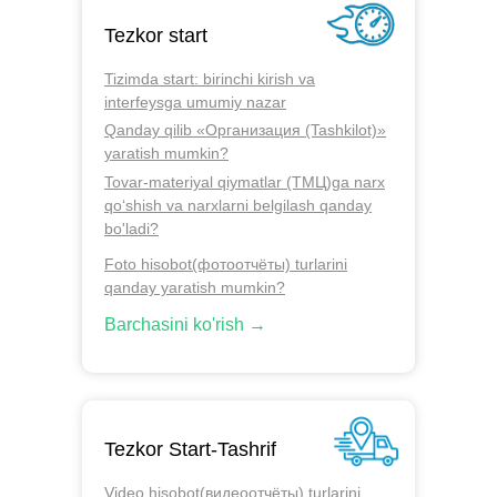
Tezkor start
Tizimda start: birinchi kirish va
interfeysga umumiy nazar
Qanday qilib «Организация (Tashkilot)»
yaratish mumkin?
Tovar-materiyal qiymatlar (ТМЦ)ga narx
qo‘shish va narxlarni belgilash qanday
bo'ladi?
Foto hisobot(фотоотчёты) turlarini
qanday yaratish mumkin?
Barchasini ko'rish →
Tezkor Start-Tashrif
Video hisobot(видеоотчёты) turlarini