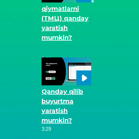
qiymatlarni
(ТМЦ) qanday
yaratish
mumkin?
5:02
Qanday qilib
buyurtma
yaratish
mumkin?
3:29