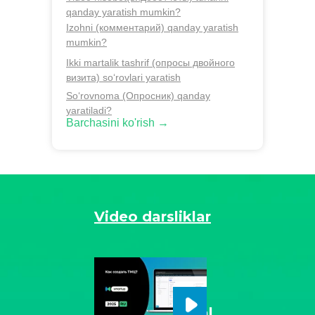
qanday yaratish mumkin?
Izohni (комментарий) qanday yaratish
mumkin?
Ikki martalik tashrif (опросы двойного
визита) so‘rovlari yaratish
So‘rovnoma (Опросник) qanday
yaratiladi?
Barchasini ko'rish →
Video darsliklar
Tovar-materiyal