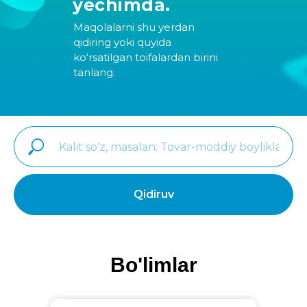
yechimda.
Maqolalarni shu yerdan
qidiring yoki quyida
ko‘rsatilgan toifalardan birini
tanlang.
Qidiruv
Bo'limlar